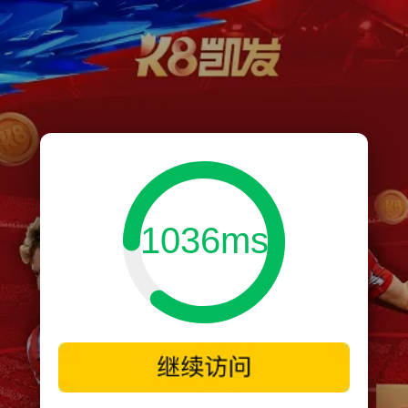
1036ms